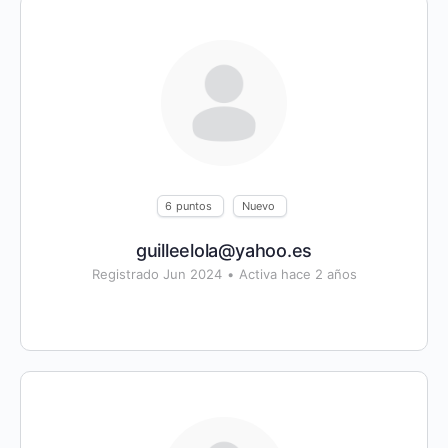
6
puntos
Nuevo
guilleelola@yahoo.es
Registrado Jun 2024
•
Activa hace 2 años