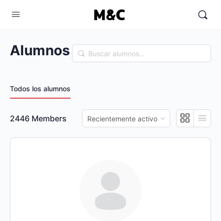
Alumnos
Buscar
alumnos…
Todos los alumnos
Ordenar
2446
Members
por: