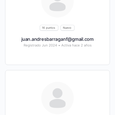
16
puntos
Nuevo
juan.andresbarraganf@gmail.com
Registrado Jun 2024
•
Activa hace 2 años