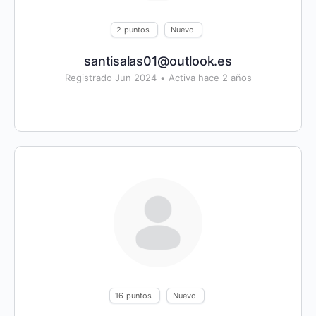
2
puntos
Nuevo
santisalas01@outlook.es
Registrado Jun 2024
•
Activa hace 2 años
16
puntos
Nuevo