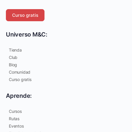
Curso gratis
Universo M&C:
Tienda
Club
Blog
Comunidad
Curso gratis
Aprende:
Cursos
Rutas
Eventos