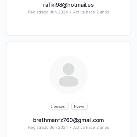
rafiki98@hotmail.es
Registrado Jun 2024
•
Activa hace 2 años
5
puntos
Nuevo
brethmanfz760@gmail.com
Registrado Jun 2024
•
Activa hace 2 años