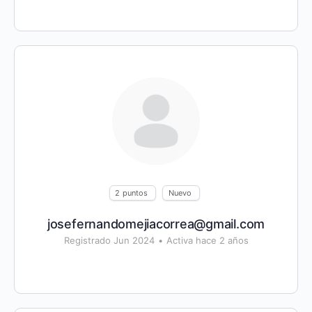
2
puntos
Nuevo
josefernandomejiacorrea@gmail.com
Registrado Jun 2024
•
Activa hace 2 años