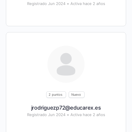
Registrado Jun 2024
•
Activa hace 2 años
2
puntos
Nuevo
jrodriguezp72@educarex.es
Registrado Jun 2024
•
Activa hace 2 años