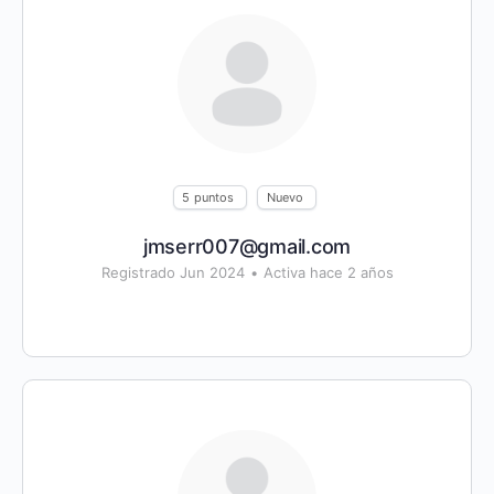
5
puntos
Nuevo
jmserr007@gmail.com
Registrado Jun 2024
•
Activa hace 2 años