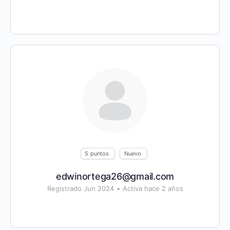
5
puntos
Nuevo
edwinortega26@gmail.com
Registrado Jun 2024
•
Activa hace 2 años