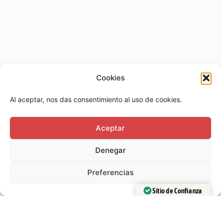
Cookies
Al aceptar, nos das consentimiento al uso de cookies.
info@magiaycardistry.com
Whatsapp:
+34 644 036 581
Aceptar
Curso gratis
Denegar
Preferencias
Universo M&C:
Sitio de Confianza
Verificado por:
Trustindex
Tienda
Club